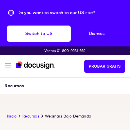
Do you want to switch to our US site?
Switch to US
Dismiss
Ventas 01-800-9531-662
Accede al contenido principal
PROBAR GRATIS
Recursos
Inicio
Recursos
Webinars Bajo Demanda