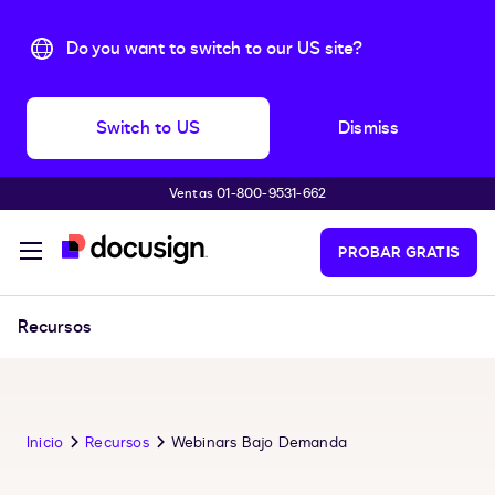
Do you want to switch to our US site?
Switch to US
Dismiss
Ventas 01-800-9531-662
Accede al contenido principal
PROBAR GRATIS
Recursos
Inicio
Recursos
Webinars Bajo Demanda