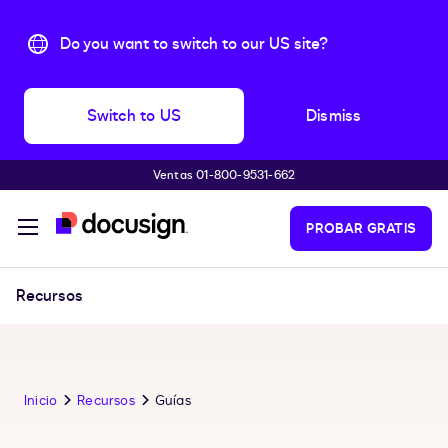
Do you want to switch to our US site?
Switch to US
Dismiss
Ventas 01-800-9531-662
Accede al contenido principal
PROBAR GRATIS
Recursos
Inicio
Recursos
Guías