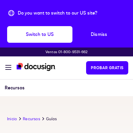
Do you want to switch to our US site?
Switch to US
Dismiss
Ventas 01-800-9531-662
Accede al contenido principal
PROBAR GRATIS
Recursos
Inicio
Recursos
Guías