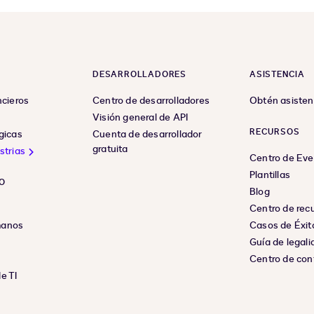
DESARROLLADORES
ASISTENCIA
ncieros
Centro de desarrolladores
Obtén asisten
Visión general de API
RECURSOS
gicas
Cuenta de desarrollador
gratuita
strias
Centro de Ev
Plantillas
O
Blog
Centro de rec
manos
Casos de Éxit
Guía de legali
Centro de con
e TI