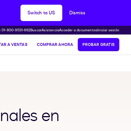
Switch to US
Dismiss
s 01-800-9531-662
Buscar
Asistencia
Acceder a documentos
Iniciar sesión
AR A VENTAS
COMPRAR AHORA
PROBAR GRATIS
onales en