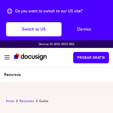
Do you want to switch to our US site?
Switch to US
Dismiss
Ventas 01-800-9531-662
Accede al contenido principal
PROBAR GRATIS
Recursos
Inicio
Recursos
Guías