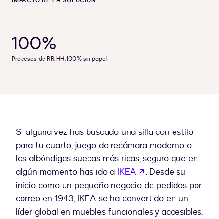
IMPACTO DE LA SOLUCIÓN
100%
Procesos de RR. HH. 100% sin papel
Si alguna vez has buscado una silla con estilo
para tu cuarto, juego de recámara moderno o
las albóndigas suecas más ricas, seguro que en
abre em uma nova
algún momento has ido a
IKEA
. Desde su
inicio como un pequeño negocio de pedidos por
correo en 1943, IKEA se ha convertido en un
líder global en muebles funcionales y accesibles.