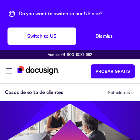
Do you want to switch to our US site?
Switch to US
Dismiss
Ventas 01-800-9531-662
Accede al contenido principal
PROBAR GRATIS
Casos de éxito de clientes
Soluciones