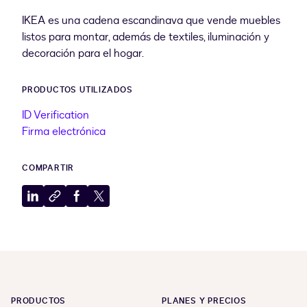
IKEA es una cadena escandinava que vende muebles
listos para montar, además de textiles, iluminación y
decoración para el hogar.
PRODUCTOS UTILIZADOS
ID Verification
Firma electrónica
COMPARTIR
Compartir
Copiar
Compartir
Compartir
en
al
en
en
LinkedIn
portapapeles
Facebook
X
PRODUCTOS
PLANES Y PRECIOS