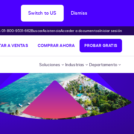
Switch to US
Dismiss
s 01-800-9531-662
Buscar
Asistencia
Acceder a documentos
Iniciar sesión
AR A VENTAS
COMPRAR AHORA
PROBAR GRATIS
Soluciones
Industrias
Departamento