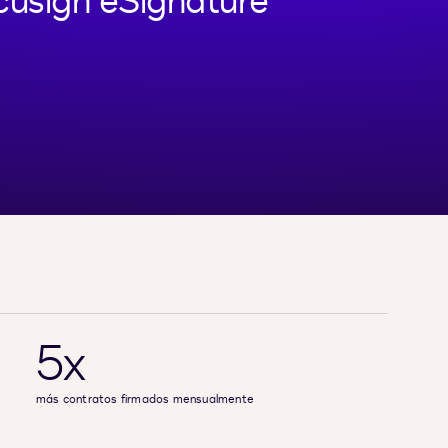
cusign eSignature
5x
más contratos firmados mensualmente