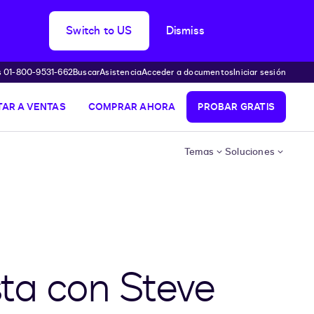
Switch to US
Dismiss
s 01-800-9531-662
Buscar
Asistencia
Acceder a documentos
Iniciar sesión
AR A VENTAS
COMPRAR AHORA
PROBAR GRATIS
Temas
Soluciones
sta con Steve