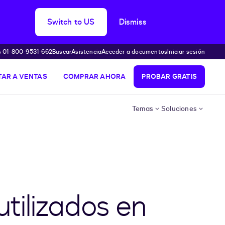
Switch to US
Dismiss
s 01-800-9531-662
Buscar
Asistencia
Acceder a documentos
Iniciar sesión
AR A VENTAS
COMPRAR AHORA
PROBAR GRATIS
Temas
Soluciones
tilizados en