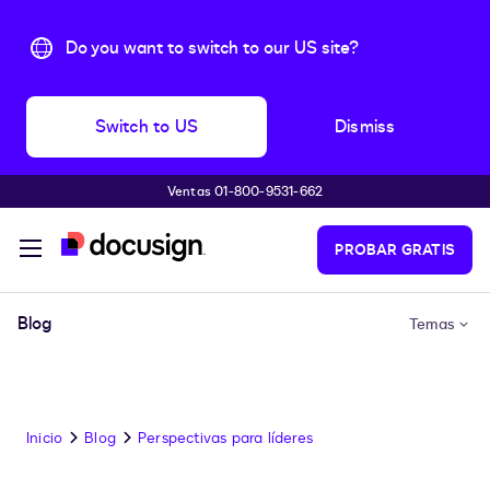
Do you want to switch to our US site?
Switch to US
Dismiss
Ventas 01-800-9531-662
Accede al contenido principal
PROBAR GRATIS
Blog
Temas
Inicio
Blog
Perspectivas para líderes