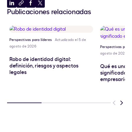
Compartir
Copiar
Compartir
Compartir
Publicaciones relacionadas
en
al
en
en
LinkedIn
portapapeles
Facebook
X
Perspectivas para líderes
Actualizado el 5 de
agosto de 2026
Perspectivas para 
agosto de 2026
Robo de identidad digital:
definición, riesgos y aspectos
Qué es una SA
legales
significado e
empresarial
Previous
Next