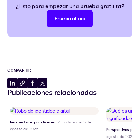
¿Listo para empezar una prueba gratuita?
Prueba ahora
COMPARTIR
Compartir
Copiar
Compartir
Compartir
Publicaciones relacionadas
en
al
en
en
LinkedIn
portapapeles
Facebook
X
Perspectivas para líderes
Actualizado el 5 de
agosto de 2026
Perspectivas para 
agosto de 2026