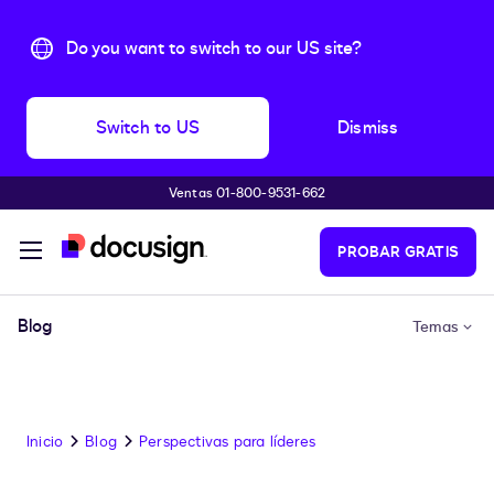
Do you want to switch to our US site?
Switch to US
Dismiss
Ventas 01-800-9531-662
Accede al contenido principal
PROBAR GRATIS
Blog
Temas
Inicio
Blog
Perspectivas para líderes