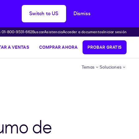
Switch to US
Dismiss
s 01-800-9531-662
Buscar
Asistencia
Acceder a documentos
Iniciar sesión
AR A VENTAS
COMPRAR AHORA
PROBAR GRATIS
Temas
Soluciones
sumo de