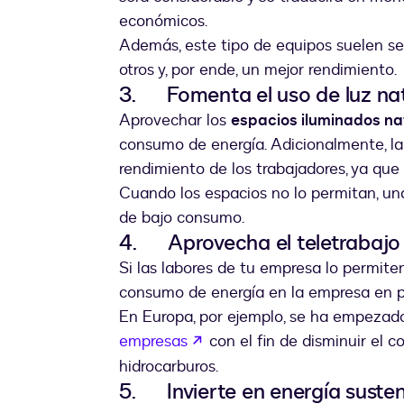
económicos.
Además, este tipo de equipos suelen ser
otros y, por ende, un mejor rendimiento
3. Fomenta el uso de luz nat
Aprovechar los
espacios iluminados n
consumo de energía. Adicionalmente, la 
rendimiento de los trabajadores, ya qu
Cuando los espacios no lo permitan, una
de bajo consumo.
4. Aprovecha el teletrabajo
Si las labores de tu empresa lo permite
consumo de energía en la empresa en pa
En Europa, por ejemplo, se ha empezad
abre em uma nova guia
empresas
con el fin de disminuir el c
hidrocarburos.
5. Invierte en energía suste