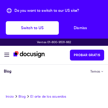
Do you want to switch to our US site?
Switch to US
Dismiss
Ventas 01-800-9531-662
Accede al contenido principal
PROBAR GRATIS
Blog
Temas
Inicio
Blog
El arte de los acuerdos