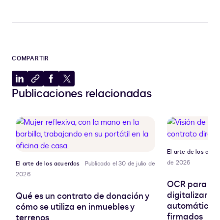
COMPARTIR
Compartir
Copiar
Compartir
Compartir
Publicaciones relacionadas
en
al
en
en
LinkedIn
portapapeles
Facebook
X
El arte de los acue
de 2026
El arte de los acuerdos
Publicado el 30 de julio de
2026
OCR para co
digitalizar y 
Qué es un contrato de donación y
automáticam
cómo se utiliza en inmuebles y
firmados
terrenos