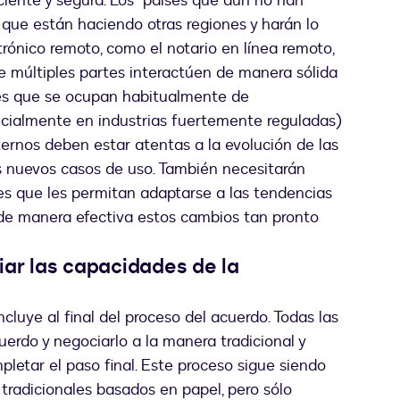
iciente y segura. Los países que aún no han
que están haciendo otras regiones y harán lo
trónico remoto, como el notario en línea remoto,
e múltiples partes interactúen de manera sólida
nes que se ocupan habitualmente de
ecialmente en industrias fuertemente reguladas)
ternos deben estar atentas a la evolución de las
os nuevos casos de uso. También necesitarán
les que les permitan adaptarse a las tendencias
 de manera efectiva estos cambios tan pronto
iar las capacidades de la
cluye al final del proceso del acuerdo. Todas las
erdo y negociarlo a la manera tradicional y
pletar el paso final. Este proceso sigue siendo
radicionales basados ​​en papel, pero sólo