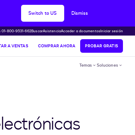
Switch to US
Dismiss
s 01-800-9531-662
Buscar
Asistencia
Acceder a documentos
Iniciar sesión
AR A VENTAS
COMPRAR AHORA
PROBAR GRATIS
Temas
Soluciones
electrónicas