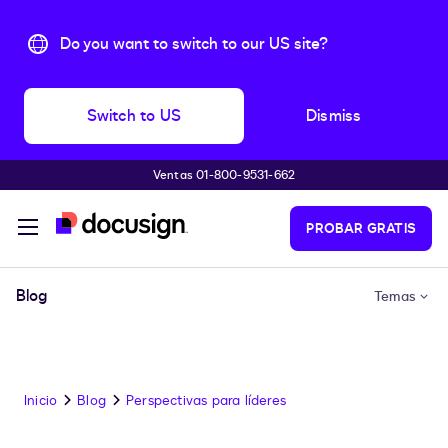
Do you want to switch to our US site?
Switch to US
Dismiss
Ventas 01-800-9531-662
Accede al contenido principal
PROBAR GRATIS
Blog
Temas
Inicio
Blog
Perspectivas para líderes