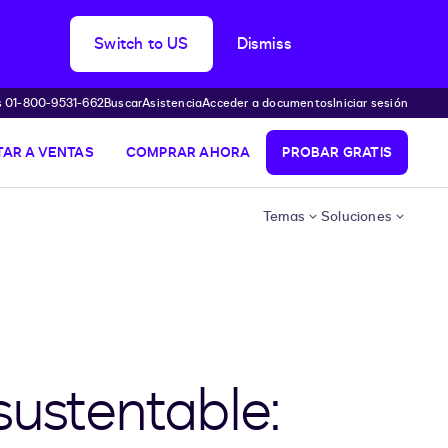
Switch to US
Dismiss
s 01-800-9531-662
Buscar
Asistencia
Acceder a documentos
Iniciar sesión
AR A VENTAS
COMPRAR AHORA
PROBAR GRATIS
Temas
Soluciones
sustentable: