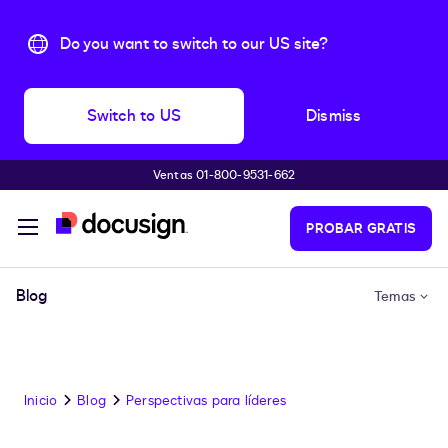
Do you want to switch to our US site?
Switch to US
Dismiss
Ventas 01-800-9531-662
Accede al contenido principal
PROBAR GRATIS
Blog
Temas
Inicio
Blog
Perspectivas para líderes