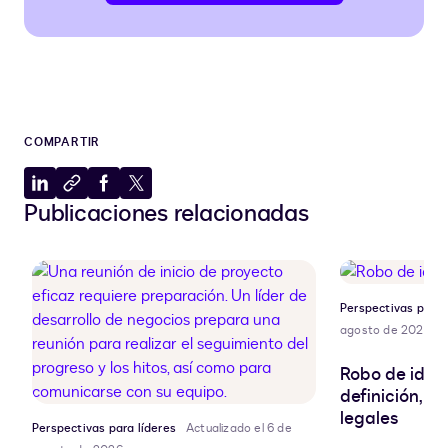
COMPARTIR
Compartir
Copiar
Compartir
Compartir
Publicaciones relacionadas
en
al
en
en
LinkedIn
portapapeles
Facebook
X
Perspectivas para 
agosto de 2026
Robo de ident
definición, r
legales
Perspectivas para líderes
Actualizado el 6 de