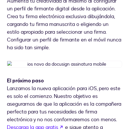
Aumenta tu creatividad al máximo al configurar
un perfil de firmante digital desde la aplicación.
Crea tu firma electrónica exclusiva dibujándola,
cargando tu firma manuscrita o eligiendo un
estilo apropiado para seleccionar una firma.
Configurar un perfil de firmante en el móvil nunca
ha sido tan simple.
ios
novo
da
El próximo paso
docusign
Lanzamos la nueva aplicación para iOS, pero este
assinatura
mobile
es solo el comienzo. Nuestro objetivo es
asegurarnos de que la aplicación es la compañera
perfecta para tus necesidades de firma
electrónica y no nos conformaremos con menos.
abre em uma nova guia
Descarga la app gratis
e sigue atento a