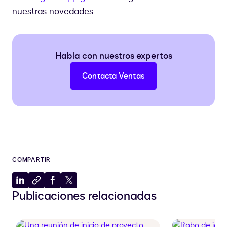
nuestras novedades.
Habla con nuestros expertos
Contacta Ventas
COMPARTIR
Compartir
Copiar
Compartir
Compartir
Publicaciones relacionadas
en
al
en
en
LinkedIn
portapapeles
Facebook
X