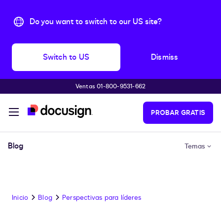
Do you want to switch to our US site?
Switch to US
Dismiss
Ventas 01-800-9531-662
Accede al contenido principal
PROBAR GRATIS
Blog
Temas
Inicio
Blog
Perspectivas para líderes