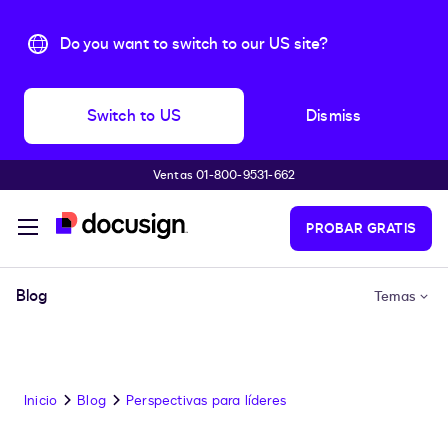
Do you want to switch to our US site?
Switch to US
Dismiss
Ventas 01-800-9531-662
Accede al contenido principal
PROBAR GRATIS
Blog
Temas
Inicio
Blog
Perspectivas para líderes