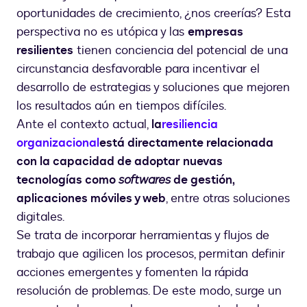
mujer
oportunidades de crecimiento, ¿nos creerías? Esta
en
la
perspectiva no es utópica y las
empresas
calle
resilientes
tienen conciencia del potencial de una
miran
circunstancia desfavorable para incentivar el
la
desarrollo de estrategias y soluciones que mejoren
pantalla
los resultados aún en tiempos difíciles.
de
una
Ante el contexto actual,
la
resiliencia
tableta
organizacional
está directamente relacionada
con la capacidad de adoptar nuevas
tecnologías como
softwares
de gestión,
aplicaciones móviles y web
, entre otras soluciones
digitales.
Se trata de incorporar herramientas y flujos de
trabajo que agilicen los procesos, permitan definir
acciones emergentes y fomenten la rápida
resolución de problemas. De este modo, surge un