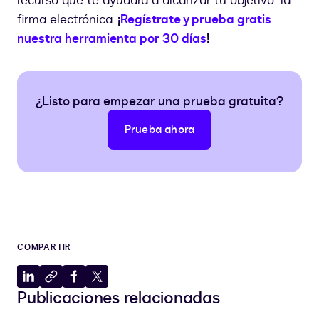
recurso que te ayudará a alcanzar tu objetivo: la
firma electrónica.
¡
Regístrate y prueba gratis
nuestra herramienta por 30 días
!
¿Listo para empezar una prueba gratuita?
Prueba ahora
COMPARTIR
Compartir
Copiar
Compartir
Compartir
Publicaciones relacionadas
en
al
en
en
LinkedIn
portapapeles
Facebook
X