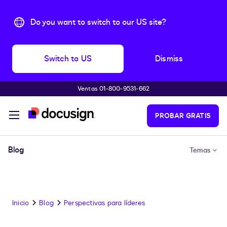
Do you want to switch to our US site?
Switch to US
Dismiss
Ventas 01-800-9531-662
Accede al contenido principal
PROBAR GRATIS
Blog
Temas
Inicio
Blog
Perspectivas para líderes