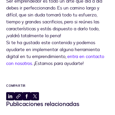
Ser emprendedor es todo un arte que día a día
debes ir perfeccionando. Es un camino largo y
difícil, que sin duda tomará todo tu esfuerzo,
tiempo y grandes sacrificios, pero si reúnes las
características y estás dispuesto a darlo todo,
¡valdrá totalmente la pena!
Si te ha gustado este contenido y podemos
ayudarte en implementar alguna herramienta
digital en tu emprendimiento,
entra en contacto
con nosotros
. ¡Estamos para ayudarte!
COMPARTIR
Compartir
Copiar
Compartir
Compartir
Publicaciones relacionadas
en
al
en
en
LinkedIn
portapapeles
Facebook
X