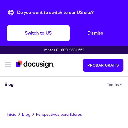
Do you want to switch to our US site?
Switch to US
Dismiss
Ventas 01-800-9531-662
Accede al contenido principal
PROBAR GRATIS
Blog
Temas
Inicio
Blog
Perspectivas para líderes