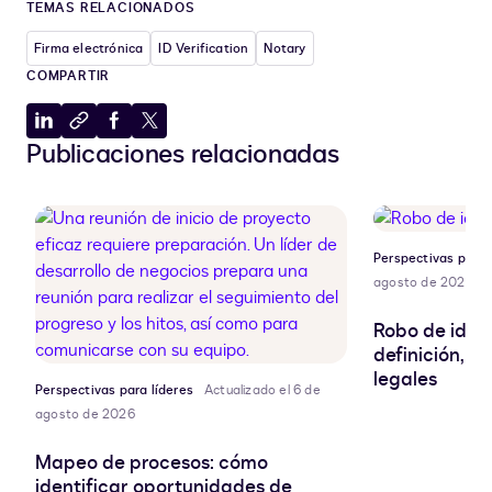
TEMAS RELACIONADOS
Firma electrónica
ID Verification
Notary
COMPARTIR
Compartir
Copiar
Compartir
Compartir
Publicaciones relacionadas
en
al
en
en
LinkedIn
portapapeles
Facebook
X
Perspectivas para 
agosto de 2026
Robo de ident
definición, r
legales
Perspectivas para líderes
Actualizado el 6 de
agosto de 2026
Mapeo de procesos: cómo
identificar oportunidades de