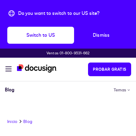
Do you want to switch to our US site?
Switch to US
Dismiss
Ventas 01-800-9531-662
Accede al contenido principal
PROBAR GRATIS
Blog
Temas
Inicio
Blog