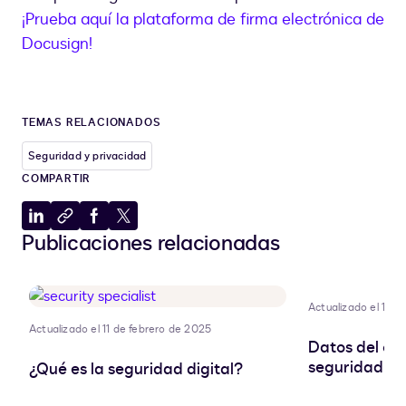
¡Prueba aquí la plataforma de firma electrónica de
Docusign!
TEMAS RELACIONADOS
Seguridad y privacidad
COMPARTIR
Compartir
Copiar
Compartir
Compartir
Publicaciones relacionadas
en
al
en
en
LinkedIn
portapapeles
Facebook
X
Actualizado el 11 d
Actualizado el 11 de febrero de 2025
Datos del cli
seguridad pa
¿Qué es la seguridad digital?