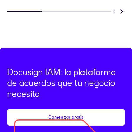
Previous
Next
Docusign IAM: la plataforma
de acuerdos que tu negocio
necesita
Comenzar gratis