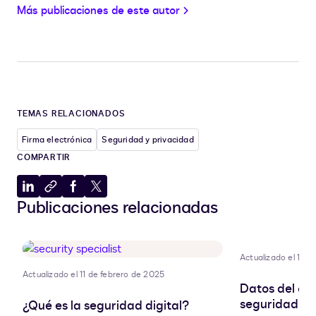
Más publicaciones de este autor
TEMAS RELACIONADOS
Firma electrónica
Seguridad y privacidad
COMPARTIR
Compartir
Copiar
Compartir
Compartir
Publicaciones relacionadas
en
al
en
en
LinkedIn
portapapeles
Facebook
X
Actualizado el 11 d
Actualizado el 11 de febrero de 2025
Datos del cli
seguridad pa
¿Qué es la seguridad digital?