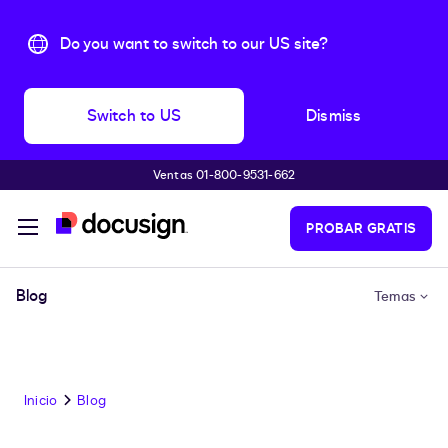
Do you want to switch to our US site?
Switch to US
Dismiss
Ventas 01-800-9531-662
Accede al contenido principal
PROBAR GRATIS
Blog
Temas
Inicio
Blog