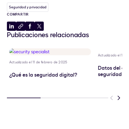
Seguridad y privacidad
COMPARTIR
Compartir
Copiar
Compartir
Compartir
Publicaciones relacionadas
en
al
en
en
LinkedIn
portapapeles
Facebook
X
Actualizado el 11 d
Actualizado el 11 de febrero de 2025
Datos del cli
seguridad pa
¿Qué es la seguridad digital?
Previous
Next