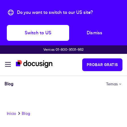
Do you want to switch to our US site?
Switch to US
Dismiss
Ventas 01-800-9531-662
Accede al contenido principal
PROBAR GRATIS
Blog
Temas
Inicio
Blog