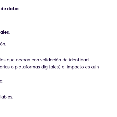
 de datos
.
tale
s.
ón.
las que operan con validación de identidad
iarias o plataformas digitales) el impacto es aún
a:
ables.