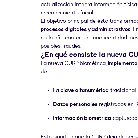
actualización integra información física
reconocimiento facial.
El objetivo principal de esta transform
procesos digitales y administrativos
. E
cada año contar con una identidad más r
posibles fraudes.
¿En qué consiste la nueva C
La nueva CURP biométrica,
implementad
de:
La
clave alfanumérica
tradicional.
Datos personales
registrados en
Información biométrica
capturada 
Esto significa que la CURP deja de ser 