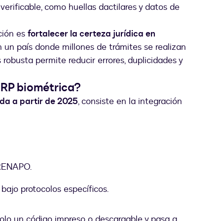
 verificable, como huellas dactilares y datos de
ación es
fortalecer la certeza jurídica en
n un país donde millones de trámites se realizan
obusta permite reducir errores, duplicidades y
URP biométrica?
a a partir de 2025
, consiste en la integración
 RENAPO.
bajo protocolos específicos.
solo un código impreso o descargable y pasa a