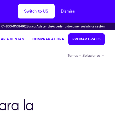
Switch to US
Dismiss
s 01-800-9531-662
Buscar
Asistencia
Acceder a documentos
Iniciar sesión
AR A VENTAS
COMPRAR AHORA
PROBAR GRATIS
Temas
Soluciones
ara la