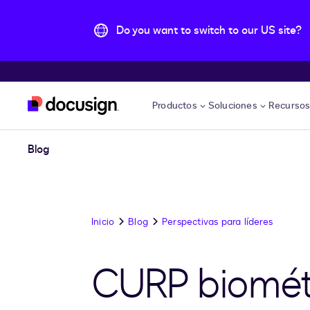
Do you want to switch to our US site?
Accede al contenido principal
Productos
Soluciones
Recurso
Blog
Inicio
Blog
Perspectivas para líderes
CURP biométr