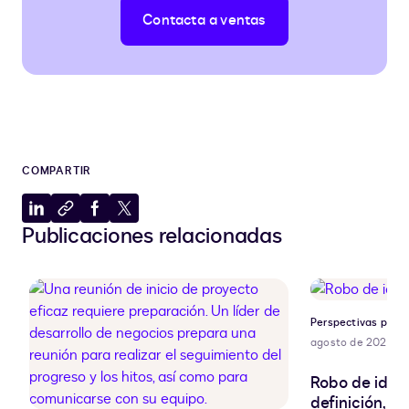
Contacta a ventas
COMPARTIR
Compartir
Copiar
Compartir
Compartir
Publicaciones relacionadas
en
al
en
en
LinkedIn
portapapeles
Facebook
X
Perspectivas para 
agosto de 2026
Robo de ident
definición, r