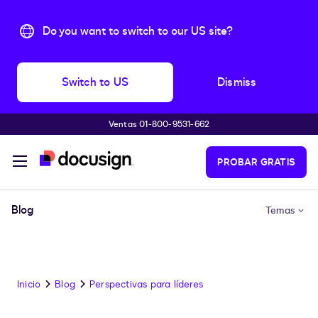
Do you want to switch to our US site?
Switch to US
Dismiss
Ventas 01-800-9531-662
Accede al contenido principal
PROBAR GRATIS
Blog
Temas
Inicio
Blog
Perspectivas para líderes