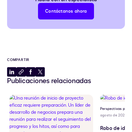
Contáctanos ahora
COMPARTIR
Compartir
Copiar
Compartir
Compartir
Publicaciones relacionadas
en
al
en
en
LinkedIn
portapapeles
Facebook
X
Perspectivas para 
agosto de 2026
Robo de ident