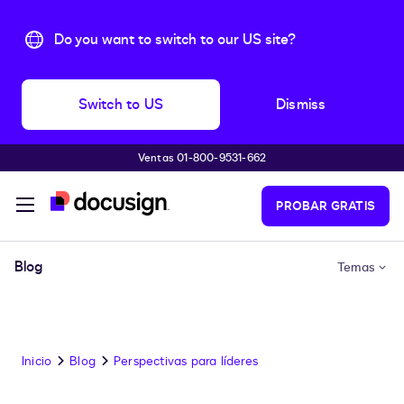
Do you want to switch to our US site?
Switch to US
Dismiss
Ventas 01-800-9531-662
Accede al contenido principal
PROBAR GRATIS
Blog
Temas
Inicio
Blog
Perspectivas para líderes