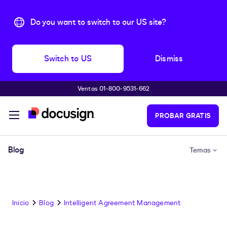
Do you want to switch to our US site?
Switch to US
Dismiss
Ventas 01-800-9531-662
Accede al contenido principal
PROBAR GRATIS
Blog
Temas
Inicio
Blog
Intelligent Agreement Management