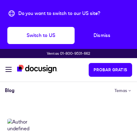
Do you want to switch to our US site?
Switch to US
Dismiss
Ventas 01-800-9531-662
Accede al contenido principal
PROBAR GRATIS
Blog
Temas