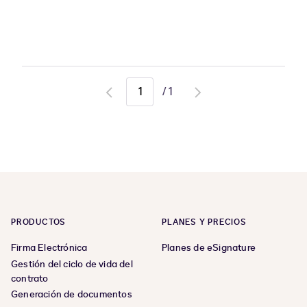
/
1
Go
Go
to
to
previous
next
page
page
PRODUCTOS
PLANES Y PRECIOS
Firma Electrónica
Planes de eSignature
Gestión del ciclo de vida del
contrato
Generación de documentos