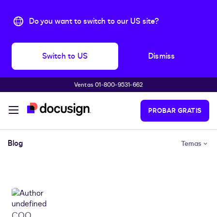
Do you want to switch to our US site?
Switch to US
Dismiss
Ventas 01-800-9531-662
Accede al contenido principal
PROBAR GRATIS
Blog
Temas
COO