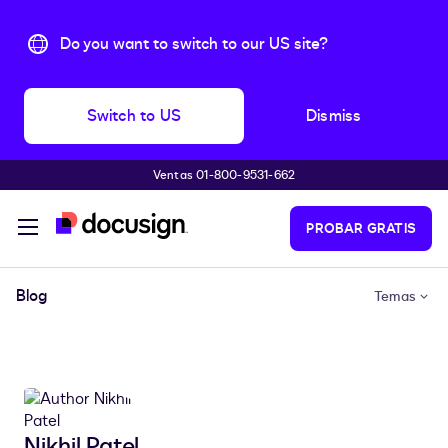
Do you want to switch to our US site?
Switch to US
Dismiss
Ventas 01-800-9531-662
Accede al contenido principal
PROBAR GRATIS
Blog
Temas
Nikhil Patel