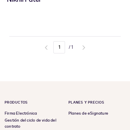
/
1
Go
Go
to
to
previous
next
page
page
PRODUCTOS
PLANES Y PRECIOS
Firma Electrónica
Planes de eSignature
Gestión del ciclo de vida del
contrato