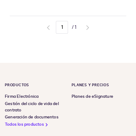
/
1
Go
Go
to
to
previous
next
page
page
PRODUCTOS
PLANES Y PRECIOS
Firma Electrónica
Planes de eSignature
Gestión del ciclo de vida del
contrato
Generación de documentos
Todos los productos