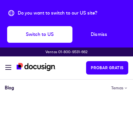
Do you want to switch to our US site?
Switch to US
Dismiss
Ventas 01-800-9531-662
Accede al contenido principal
PROBAR GRATIS
Blog
Temas