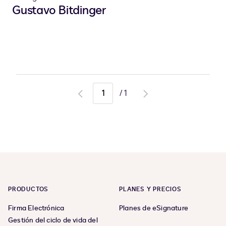
Gustavo Bitdinger
/
1
Go
Go
to
to
previous
next
page
page
PRODUCTOS
PLANES Y PRECIOS
Firma Electrónica
Planes de eSignature
Gestión del ciclo de vida del