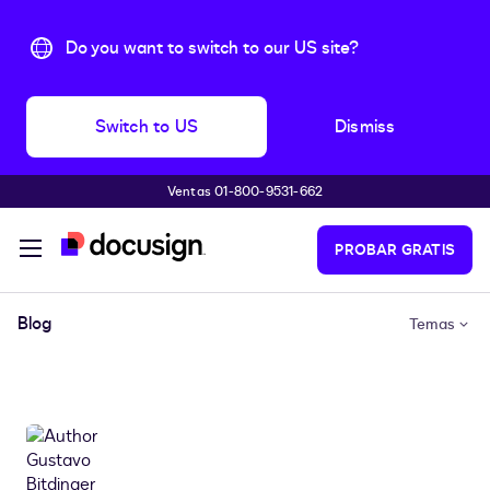
Do you want to switch to our US site?
Switch to US
Dismiss
Ventas 01-800-9531-662
Accede al contenido principal
PROBAR GRATIS
Blog
Temas