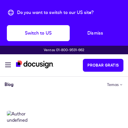
Do you want to switch to our US site?
Switch to US
Dismiss
Ventas 01-800-9531-662
Accede al contenido principal
PROBAR GRATIS
Blog
Temas