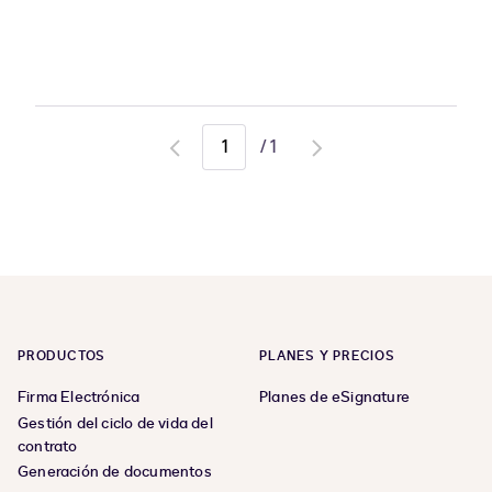
/
1
Go
Go
to
to
previous
next
page
page
PRODUCTOS
PLANES Y PRECIOS
Firma Electrónica
Planes de eSignature
Gestión del ciclo de vida del
contrato
Generación de documentos