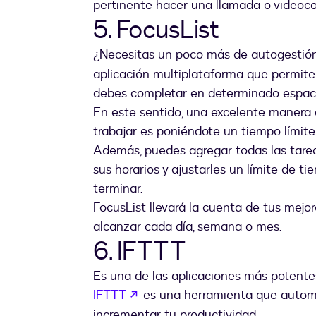
pertinente hacer una llamada o videocon
5. FocusList
¿Necesitas un poco más de autogestión
aplicación multiplataforma que permite 
debes completar en determinado espac
En este sentido, una excelente manera
trabajar es poniéndote un tiempo límite 
Además, puedes agregar todas las tareas
sus horarios y ajustarles un límite de t
terminar.
FocusList llevará la cuenta de tus mejo
alcanzar cada día, semana o mes.
6. IFTTT
Es una de las aplicaciones más potentes
abre em uma nova guia
IFTTT
es una herramienta que automat
incrementar tu productividad.