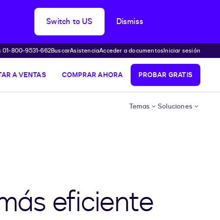
Switch to US
Dismiss
s 01-800-9531-662
Buscar
Asistencia
Acceder a documentos
Iniciar sesión
AR A VENTAS
COMPRAR AHORA
PROBAR GRATIS
Temas
Soluciones
más eficiente