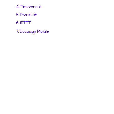
4. Timezone.io
5. FocusList
6. IFTTT
7. Docusign Mobile
va guia