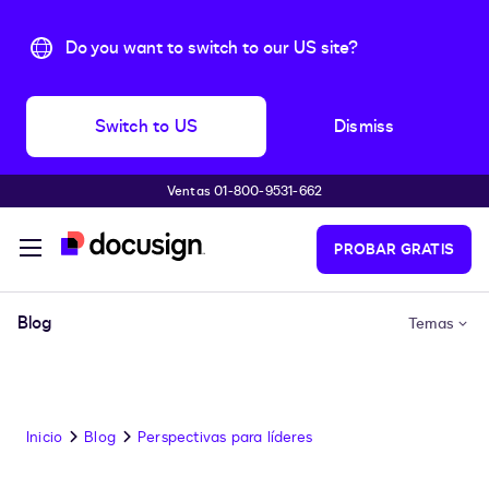
Do you want to switch to our US site?
Switch to US
Dismiss
Ventas 01-800-9531-662
Accede al contenido principal
PROBAR GRATIS
Blog
Temas
Inicio
Blog
Perspectivas para líderes