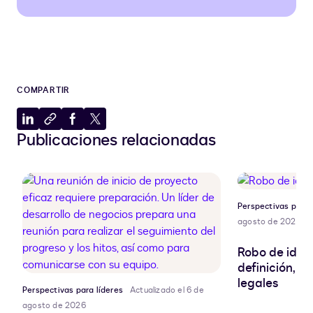
COMPARTIR
Compartir
Copiar
Compartir
Compartir
Publicaciones relacionadas
en
al
en
en
LinkedIn
portapapeles
Facebook
X
Perspectivas para 
agosto de 2026
Robo de ident
definición, r
legales
Perspectivas para líderes
Actualizado el 6 de
agosto de 2026