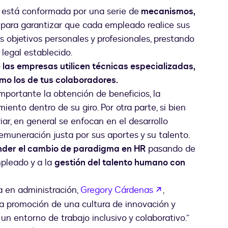
 está conformada por una serie de
mecanismos,
para garantizar que cada empleado realice sus
 objetivos personales y profesionales, prestando
legal establecido.
 las empresas utilicen técnicas especializadas,
omo los de tus colaboradores.
mportante la obtención de beneficios, la
iento dentro de su giro. Por otra parte, si bien
r, en general se enfocan en el desarrollo
remuneración justa por sus aportes y su talento.
der el cambio de paradigma en HR
pasando de
mpleado y a la
gestión del talento humano con
abre em uma no
a en administración,
Gregory Cárdenas
,
 la promoción de una cultura de innovación y
 un entorno de trabajo inclusivo y colaborativo.”