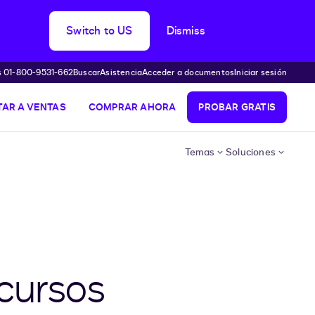
Switch to US
Dismiss
s 01-800-9531-662
Buscar
Asistencia
Acceder a documentos
Iniciar sesión
AR A VENTAS
COMPRAR AHORA
PROBAR GRATIS
Temas
Soluciones
ecursos