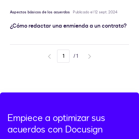
Aspectos básicos de los acuerdos
Publicado el 12 sept. 2024
¿Cómo redactar una enmienda a un contrato?
/
1
Go
Go
to
to
previous
next
page
page
Empiece a optimizar sus
acuerdos con Docusign