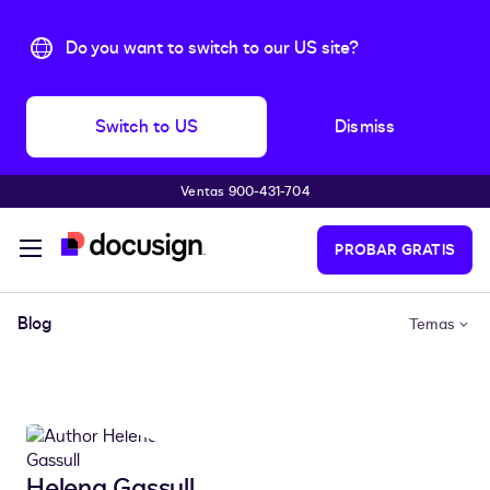
Do you want to switch to our US site?
Switch to US
Dismiss
Ventas 900-431-704
Saltar al contenido principal
PROBAR GRATIS
Blog
Temas
Helena Gassull