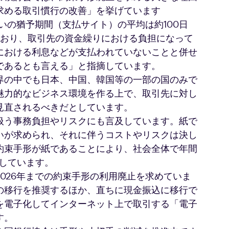
求める取引慣行の改善」を挙げています
いの猶予期間（支払サイト）の平均は約100日
ており、取引先の資金繰りにおける負担になって
における利息などが支払われていないことと併せ
であるとも言える」と指摘しています。
界の中でも日本、中国、韓国等の一部の国のみで
魅力的なビジネス環境を作る上で、取引先に対し
見直されるべきだとしています。
扱う事務負担やリスクにも言及しています。紙で
いが求められ、それに伴うコストやリスクは決し
約束手形が紙であることにより、社会全体で年間
としています。
026年までの約束手形の利用廃止を求めていま
の移行を推奨するほか、直ちに現金振込に移行で
を電子化してインターネット上で取引する「電子
す。