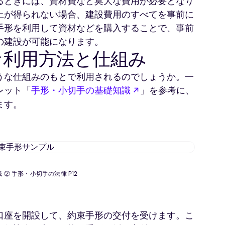
るときには、資材費など莫大な費用が必要となり
上が得られない場合、建設費用のすべてを事前に
手形を利用して資材などを購入することで、事前
の建設が可能になります。
な利用方法と仕組み
うな仕組みのもとで利用されるのでしょうか。一
新しいタブで開く
レット「
手形・小切手の基礎知識
」を参考に、
ます。
約
束
手
② 手形・小切手の法律 P12
形
サ
ン
プ
口座を開設して、約束手形の交付を受けます。こ
ル