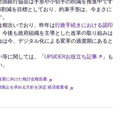
全国銀行協会は手形や小切手の削減を推進中です
の6割減を目標としており、約束手形は、今まさに
す。
は相次いでおり、昨年は
行政手続きにおける認印
、今後も政府組織を主導とした改革の取り組みは
会は今、デジタル化による変革の過渡期にあると
新しいタブ
い等に関しては、「
UPSIDERお役立ち記事
」も
改善に向けた検討会報告書
新しいタブで開く
利用廃止を求める方針を決定 経済産業省
新しいタブで開く