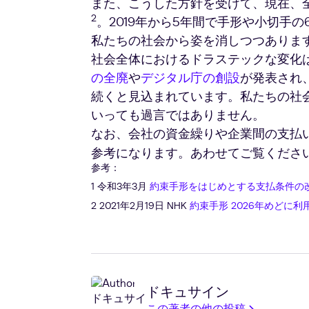
また、こうした方針を受けて、現在、
2
。2019年から5年間で手形や小切手
私たちの社会から姿を消しつつありま
社会全体におけるドラステックな変化
の全廃
や
デジタル庁の創設
が発表され
続くと見込まれています。私たちの社
いっても過言ではありません。
なお、会社の資金繰りや企業間の支払
参考：
1 令和3年3月
約束手形をはじめとする支払条件の
2 2021年2月19日 NHK
約束手形 2026年めどに
ドキュサイン