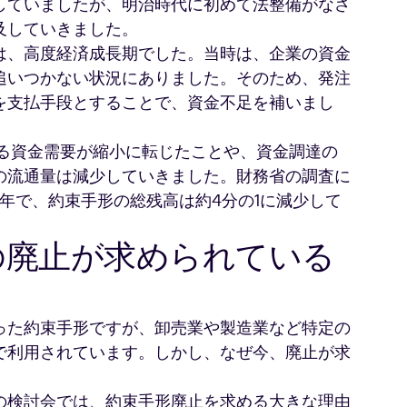
していましたが、明治時代に初めて法整備がなさ
及していきました。
は、高度経済成長期でした。当時は、企業の資金
追いつかない状況にありました。そのため、発注
を支払手段とすることで、資金不足を補いまし
よる資金需要が縮小に転じたことや、資金調達の
の流通量は減少していきました。財務省の調査に
0年で、約束手形の総残高は約4分の1に減少して
の廃止が求められている
った約束手形ですが、卸売業や製造業など特定の
で利用されています。しかし、なぜ今、廃止が求
の検討会では、約束手形廃止を求める大きな理由