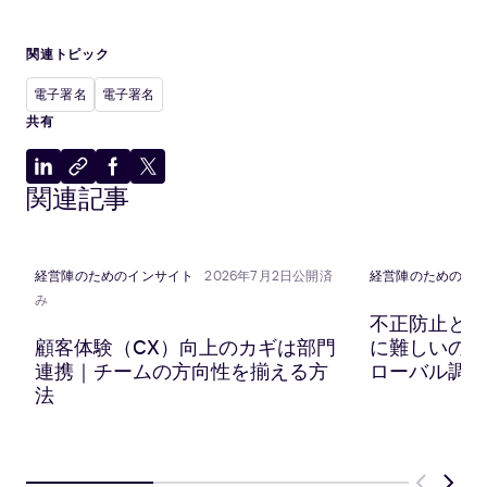
関連トピック
電子署名
電子署名
共有
LinkedIn
ク
Facebook
X
関連記事
に
リ
に
に
共
ッ
共
共
有
プ
有
有
ボ
経営陣のためのインサイト
2026年7月2日公開済
経営陣のためのイ
ー
み
ド
不正防止と顧
に
顧客体験（CX）向上のカギは部門
に難しいのか？
コ
連携｜チームの方向性を揃える方
ローバル調査
ピ
法
ー