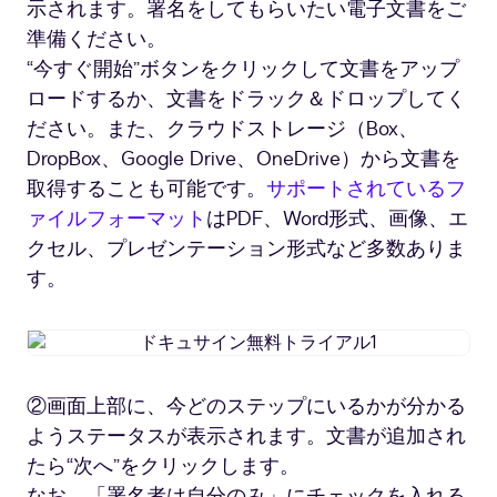
示されます。署名をしてもらいたい電子文書をご
準備ください。
“今すぐ開始”ボタンをクリックして文書をアップ
ロードするか、文書をドラック＆ドロップしてく
ださい。また、クラウドストレージ（Box、
DropBox、Google Drive、OneDrive）から文書を
取得することも可能です。
サポートされているフ
ァイルフォーマット
はPDF、Word形式、画像、エ
クセル、プレゼンテーション形式など多数ありま
す。
ド
キ
ュ
②画面上部に、今どのステップにいるかが分かる
サ
ようステータスが表示されます。文書が追加され
イ
ン
たら“次へ”をクリックします。
無
なお、「署名者は自分のみ」にチェックを入れる