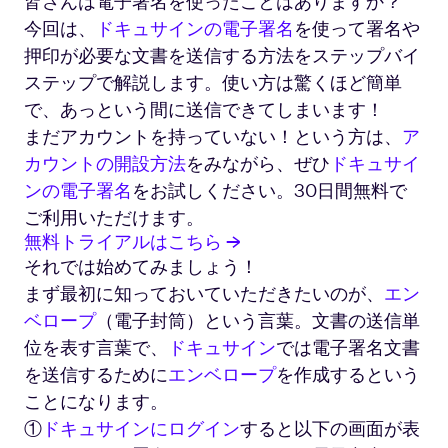
皆さんは電子署名を使ったことはありますか？
今回は、
ドキュサインの電子署名
を使って署名や
押印が必要な文書を送信する方法をステップバイ
ステップで解説します。使い方は驚くほど簡単
で、あっという間に送信できてしまいます！
まだアカウントを持っていない！という方は、
ア
カウントの開設方法
をみながら、ぜひ
ドキュサイ
ンの電子署名
をお試しください。30日間無料で
ご利用いただけます。
無料トライアルはこちら →
それでは始めてみましょう！
まず最初に知っておいていただきたいのが、
エン
ベロープ
（電子封筒）という言葉。文書の送信単
位を表す言葉で、
ドキュサイン
では電子署名文書
を送信するために
エンベロープ
を作成するという
ことになります。
①
ドキュサインにログイン
すると以下の画面が表