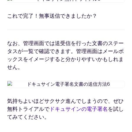
キ
イ
ュ
ア
これで完了！無事送信できましたか？
サ
ル
イ
5
ン
無
なお、管理画面では送受信を行った文書のステー
料
ト
タスが一覧で確認できます。管理画面はメールボ
ラ
ックスをイメージすると分かりやすいかもしれま
イ
せん。
ア
ル
6
ド
キ
ュ
気持ちよいほどサクサク進んでしまうので、ぜひ
サ
無料トライアルで
ドキュサインの電子署名
を試し
イ
ン
てみてください。
電
子