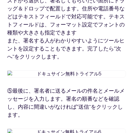
ストから選択し、署名してもらいたい箇所にドラ
ッグ＆ドロップで配置します。住所や電話番号な
どはテキストフィールドで対応可能です。テキス
トフィールドは、フォーマット設定でフォントの
種類や大きさも指定できます
また、署名する人がわかりやすいようにツールヒ
ントを設定することもできます。完了したら“次
へ”をクリックします。
ド
キ
ュ
⑤最後に、署名者に送るメールの件名とメールメ
サ
ッセージを入力します。署名の順番などを確認
イ
ン
し、内容に間違いがなければ“送信”をクリックし
無
ます。
料
ト
ド
ラ