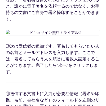
料
と、誰かに電子署名を依頼するのではなく、お手
ト
持ちの文書にご自身で署名捺印することができま
ラ
す。
イ
ア
ル
ド
1
キ
ュ
③次は受信者の追加です。署名してもらいたい人
サ
の名前とメールアドレスを入力します。ここで
イ
ン
は、署名してもらう人を順番に複数人設定するこ
無
とができます。完了したら“次へ”をクリックしま
料
す。
ト
ラ
イ
ア
④送信する文書上に入力が必要な情報（署名や印
ル
鑑、名前、会社名など）のフィールドを左側のリ
2