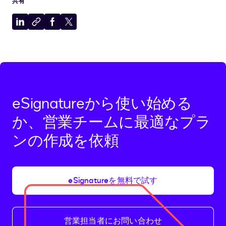
共有
LinkedIn
ク
Facebook
X
に
リ
に
に
共
ッ
共
共
有
プ
有
有
ボ
ー
ド
eSignatureから使い始める
に
コ
か、営業チームに最適なプラ
ピ
ンの作成を依頼
ー
eSignatureを無料で試す
営業担当者にお問い合わせ