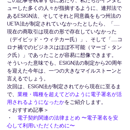
この記事を執筆するにあたり、私たちがインタビ
ューした多くの人々が指摘するように、連邦法で
あるESIGN法、そしてそれと同意義をもつ州法の
UETA法が制定されていなかったとしたら、「……
現在の商取引は現在の形で存在していなかった
（デイビッド・ウィテカー氏）」、そして「……コ
ロナ禍でのビジネスはほぼ不可能（マーゴ・タン
ク氏）」であったことが容易に想像できます。
そういった意味でも、ESIGN法の制定から20周年
を迎えた今年は、一つの大きなマイルストーンと
言えるでしょう。
次回は、ESIGN法が制定されてから現在に至るま
で、
業種・職種を超えてどのように電子署名が活
用されるようになったか
をご紹介します。
＜おすすめ記事＞
・
電子契約関連の法律まとめ 〜電子署名を安
心して利用いただくために〜