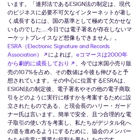
います。「連邦法であるESIGN法の制定は、現代
のビジネスに必要不可欠なインターネットが著し
く成長するには、国の基準として極めて欠かせな
いものでした……今日では電子署名が存在しないマ
ーケットプレイスなど想像もできません」。
ESRA（Electronic Signature and Records
新しいタブで開く
Association）
によれば、
eコマースは2000年
新しいタブで開く
から劇的に成長しており
、今では米国小売り販
売の10.7%を占め、その数値は今後も伸びると予
想されています。その中心に位置するESRAは、
ESIGN法の制定後、電子署名やその他の電子商取
引をどのように実行に移すかを考案するために設
立されたものである、と現会長のハリー・ガード
ナー氏は言います。簡単で安全、且つ合理的な電
子取引の使い方を考案し、私たちがデジタル化へ
の道を進めるようにするために、協会のメンバー
たちが非常に重要な役割を果たしたのです。