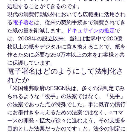
処理することができるのです。
現代の消費行動以外においても広範囲に活用され
る
電子署名
は、従来の契約手続きで消費されてき
た紙の量を削減します。
ドキュサインの推定
で
は、2003年の設立以来、当社は世界中で200億
枚以上の紙をデジタルに置き換えることで、紙を
作るために必要な250万本以上の木をお客様と共
に保護しています。
電子署名はどのようにして法制化さ
れたか
「米国連邦政府のESIGN法は、多くの法制定でみ
られるような「後手」の法案ではなく、「先手」
の法案であった点が特殊でした。単に既存の慣行
にお墨付きを与えるための法案ではなく、eコマ
ースの開発・拡大が徐々に進むよう、その支援を
目的とした法案だったのです」と、法令の制定に