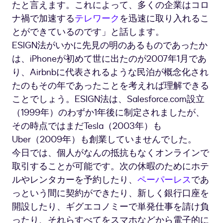
たと言えます。これによって、多くの企業はコロ
ナ禍で加速する
テレワーク
を迅速に取り入れるこ
とができているのです」と話します。
ESIGN法がいかに先見の明のあるものであったか
は、iPhoneが初めて世に出たのが2007年1月であ
り、Airbnbに代表されるような民泊が概念化され
たのもその年であったことを考えれば理解できる
ことでしょう。ESIGN法は、Salesforce.com設立
（1999年）のわずか1年後に制定されましたが、
その時点ではまだTesla（2003年）も
Uber（2009年）も創業していませんでした。
今日では、個人がなんの抵抗もなくオンラインで
取引することが可能です。次の休暇のためにホテ
ルやレンタカーを予約したり、
ペーパーレス
であ
っという間に契約ができたり、新しく銀行口座を
開設したり、ギグエコノミーで単発仕事を請け負
ったり、それらすべてをスマホなどから電子的に