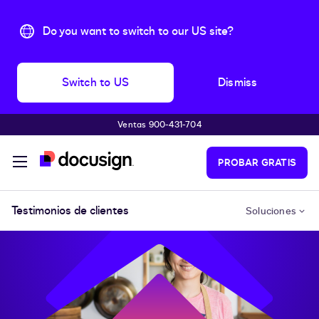
Do you want to switch to our US site?
Switch to US
Dismiss
Ventas 900-431-704
Saltar al contenido principal
PROBAR GRATIS
Testimonios de clientes
Soluciones