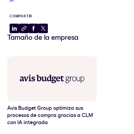
IA
COMPARTIR
Compartir
Copiar
Compartir
Compartir
Tamaño de la empresa
en
en
en
en
LinkedIn
el
Facebook
X
portapapeles
Avis Budget Group optimiza sus
procesos de compra gracias a CLM
con IA integrada