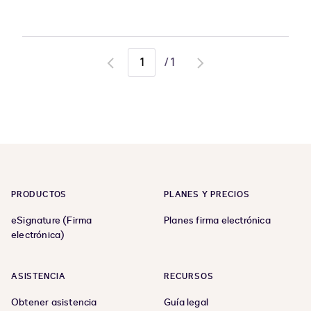
/
1
Go
Go
to
to
previous
next
page
page
PRODUCTOS
PLANES Y PRECIOS
eSignature (Firma
Planes firma electrónica
electrónica)
ASISTENCIA
RECURSOS
Obtener asistencia
Guía legal