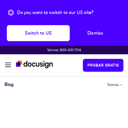
Do you want to switch to our US site?
Switch to US
Dismiss
Ventas 900-431-704
Saltar al contenido principal
PROBAR GRATIS
Blog
Temas