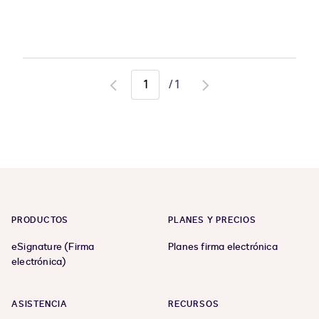
/
1
Go
Go
to
to
previous
next
page
page
PRODUCTOS
PLANES Y PRECIOS
eSignature (Firma
Planes firma electrónica
electrónica)
ASISTENCIA
RECURSOS