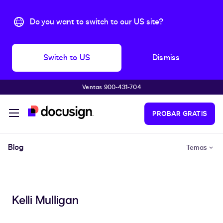
Do you want to switch to our US site?
Switch to US
Dismiss
Ventas 900-431-704
Saltar al contenido principal
PROBAR GRATIS
Blog
Temas
Kelli Mulligan