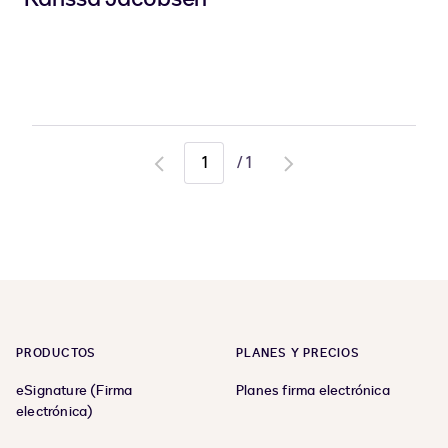
/
1
Go
Go
to
to
previous
next
page
page
PRODUCTOS
PLANES Y PRECIOS
eSignature (Firma
Planes firma electrónica
electrónica)