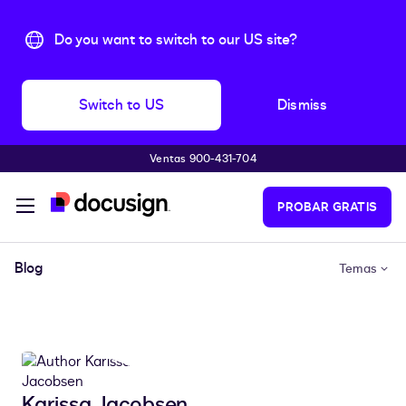
Do you want to switch to our US site?
Switch to US
Dismiss
Ventas 900-431-704
Saltar al contenido principal
PROBAR GRATIS
Blog
Temas
Karissa Jacobsen