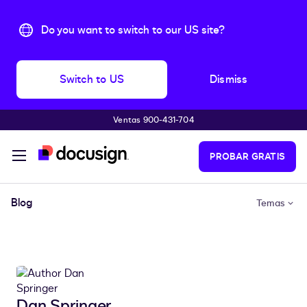
Do you want to switch to our US site?
Switch to US
Dismiss
Ventas 900-431-704
Saltar al contenido principal
PROBAR GRATIS
Blog
Temas
Dan Springer