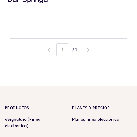
/
1
Go
Go
to
to
previous
next
page
page
PRODUCTOS
PLANES Y PRECIOS
eSignature (Firma
Planes firma electrónica
electrónica)