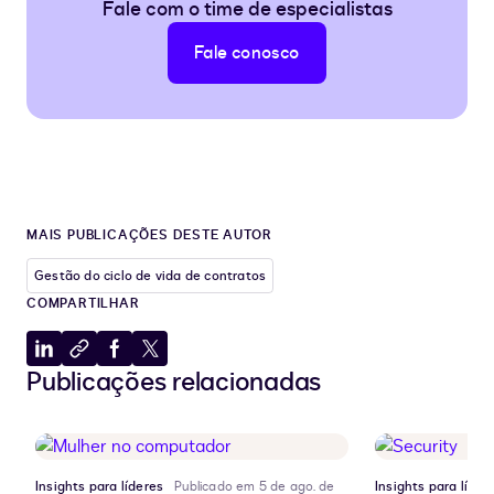
Fale com o time de especialistas
Fale conosco
MAIS PUBLICAÇÕES DESTE AUTOR
Gestão do ciclo de vida de contratos
COMPARTILHAR
Compartilhar
Copiar
Compartilhar
Compartilhar
Publicações relacionadas
no
para
no
no
LinkedIn
a
Facebook
X
área
de
transferência
Insights para líderes
Publicado em 5 de ago. de
Insights para líder