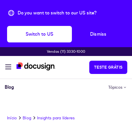
Do you want to switch to our US site?
Switch to US
Dismiss
Vendas (11) 3330-1000
Pular para o conteúdo principal
TESTE GRÁTIS
Blog
Tópicos
Início
Blog
Insights para líderes