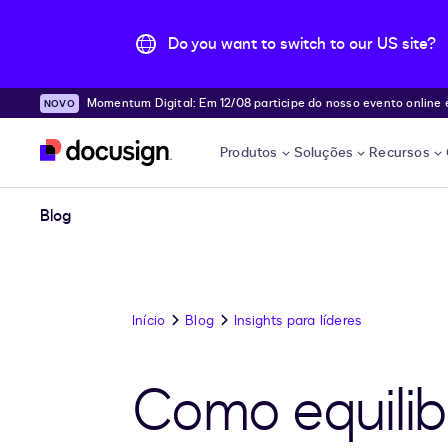
Do you want to switch to our US site?
Momentum Digital: Em 12/08 participe do nosso evento online e desc
Pular para o conteúdo principal
e!
Produtos
Soluções
Recursos
Blog
Início
Blog
Insights para líderes
Como equilib