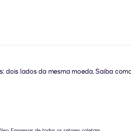
s: dois lados da mesma moeda. Saiba como 
róleo. Empresas de todos os setores coletam,