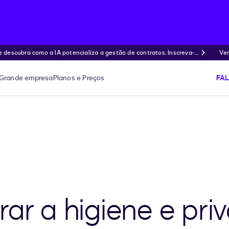
ubra como a IA potencializa a gestão de contratos. Inscreva-s
Ven
Grande empresa
Planos e Preços
FA
rar a higiene e pri