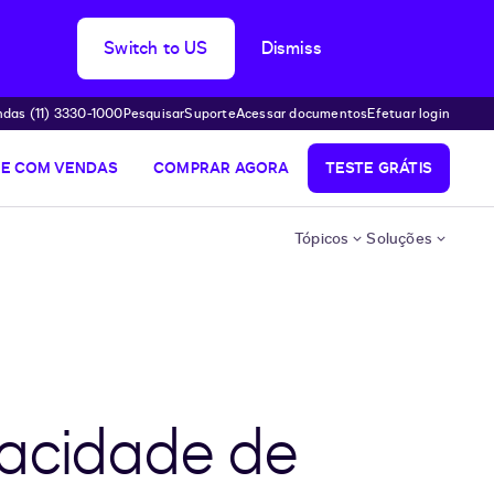
Switch to US
Dismiss
das (11) 3330-1000
Pesquisar
Suporte
Acessar documentos
Efetuar login
LE COM VENDAS
COMPRAR AGORA
TESTE GRÁTIS
Tópicos
Soluções
vacidade de