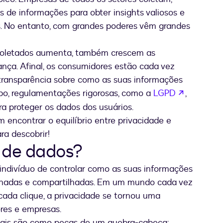
de informações para obter insights valiosos e
s. No entanto, com grandes poderes vêm grandes
coletados aumenta, também crescem as
nça. Afinal, os consumidores estão cada vez
 transparência sobre como as suas informações
se abre 
po, regulamentações rigorosas, como a
LGPD
,
a proteger os dados dos usuários.
encontrar o equilíbrio entre privacidade e
ra descobrir!
 de dados?
 indivíduo de controlar como as suas informações
zenadas e compartilhadas. Em um mundo cada vez
cada clique, a privacidade se tornou uma
res e empresas.
oais são como peças de um quebra-cabeça: