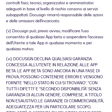
controlli fisici, tecnici, organizzativi e amministrativi
adeguati in base al livello di rischio consono ai servizi
subappaltati. Docusign rimarrà responsabile delle azioni
e delle omissioni dell'incaricato.
(v) Docusign può, previo avviso, modificare l'uso
consentito di qualsiasi App beta o sospendere l'accesso
dell'Utente a tale App in qualsiasi momento e per
qualsiasi motivo.
(vi) DOCUSIGN DECLINA QUALSIASI GARANZIA
CONCESSA ALL'UTENTE IN RELAZIONE ALLE APP
BETA. LE APP BETA SONO ANCORA IN UNA FASE DI
PROVA, POSSONO CONTENERE ERRORI E VENGONO
FORNITE “NELLO STATO IN CUI SI TROVANO”, “CON
TUTTI I DIFETTI” E “SECONDO DISPONIBILITÀ” SENZA
GARANZIA DI ALCUN GENERE, COMPRESE, A TITOLO
NON ESAUSTIVO, LE GARANZIE DI COMMERCIABILITÀ,
ADEGUATEZZA PER UN PARTICOLARE SCOPO,