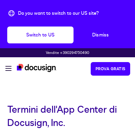
Do you want to switch to our US site?
Switch to US
Dismiss
Vendite +390294750490
Skip to main content
PROVA GRATIS
Termini dell'App Center di
Docusign, Inc.